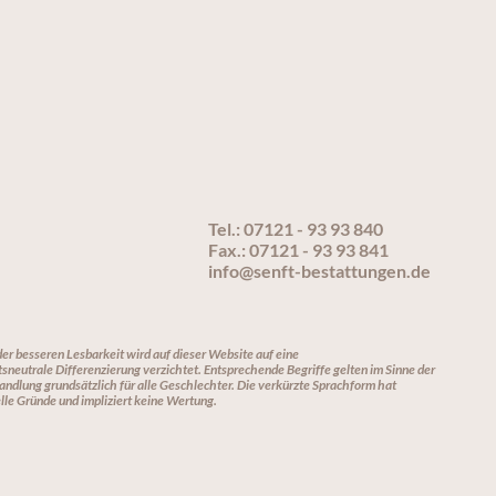
Tel.: 07121 - 93 93 840
Fax.: 07121 - 93 93 841
info@senft-bestattungen.de
er besseren Lesbarkeit wird auf dieser Website auf eine
sneutrale Differenzierung verzichtet. Entsprechende Begriffe gelten im Sinne der
ndlung grundsätzlich für alle Geschlechter. Die verkürzte Sprachform hat
lle Gründe und impliziert keine Wertung.