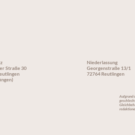
tz
Niederlassung
er Straße 30
Georgenstraße 13/1
eutlingen
72764 Reutlingen
ingen)
Aufgrund d
geschlecht
Gleichbeha
redaktione